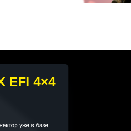
 EFI 4×4
жектор уже в базе