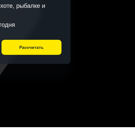
охоте, рыбалке и
годня
Рассчитать