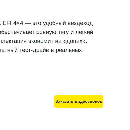
X EFI 4×4 — это удобный вездеход
беспечивает ровную тягу и лёгкий
плектация экономит на «допах».
платный тест-драйв в реальных
Заказать видеозвонок