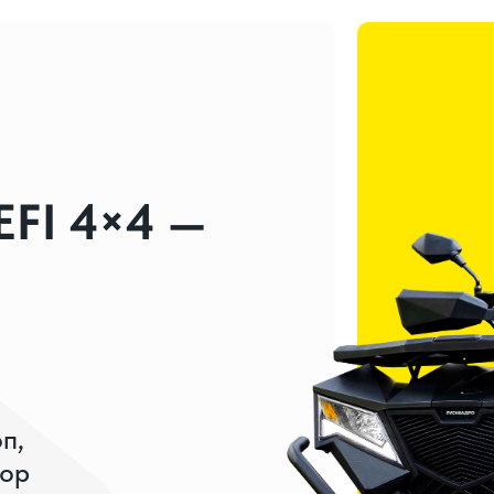
FI 4×4 —
п,
тор