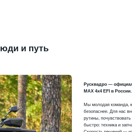
люди и путь
Русквадро — официа
MAX 4х4 EFI в России.
Мы молодая команда, к
безопаснее. Для нас в
рутины, почувствовать
быстро: техника и запч
Скорость решений — на